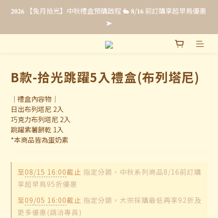
𝟐𝟎𝟐𝟔 【兔月拾光】中秋禮盒預購啟程 🐇 𝟖/𝟏𝟔 前訂購享超早鳥優惠 
𝟐𝟎𝟐𝟔 【兔月拾光】中秋禮盒預購啟程 🐇 𝟖/𝟏𝟔 前訂購享超早鳥優惠 
➤
➤
法式彌月禮・全新上市☁️ 𝟴/𝟯𝟭 前申請即享【限時免費試吃 & 優惠
升等】點我申請試吃 ➤
B款-拾光跳躍5入禮盒(布列塔尼)
企業福委贈禮｜超早鳥預購最低 𝟖𝟖 折 .ᐟ.ᐟ 立即填單索取報價 🎁
｜禮盒內容物｜
日出布列塔尼 2入
𝟐𝟎𝟐𝟔 【兔月拾光】中秋禮盒預購啟程 🐇 𝟖/𝟏𝟔 前訂購享超早鳥優惠 
巧克力布列塔尼 2入
➤
跳躍紫薯餅乾 1入
*本商品皆為蛋奶素
至
08/15 16:00
截止
指定分類，中秋系列商品8/16前訂購
享超早鳥95折優惠
至
09/05 16:00
截止
指定分類，大宗採購最低再享92折及
更多優惠(請洽專員)