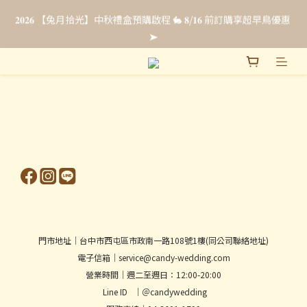
𝟐𝟎𝟐𝟔 【兔月拾光】中秋禮盒預購啟程 🐇 𝟖/𝟏𝟔 前訂購享超早鳥優惠 
𝟐𝟎𝟐𝟔 【兔月拾光】中秋禮盒預購啟程 🐇 𝟖/𝟏𝟔 前訂購享超早鳥優惠 
➤
➤
prev
next
門市地址│台中市西屯區市政南一路108號1樓(同公司聯絡地址)
電子信箱│service@candy-wedding.com
營業時間│週二至週日：12:00-20:00
Line ID │＠candywedding