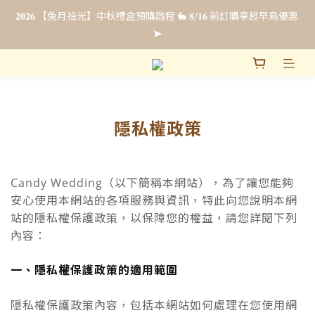
𝟐𝟎𝟐𝟔 【兔月拾光】中秋禮盒預購啟程 🐇 𝟖/𝟏𝟔 前訂購享超早鳥優惠 
𝟐𝟎𝟐𝟔 【兔月拾光】中秋禮盒預購啟程 🐇 𝟖/𝟏𝟔 前訂購享超早鳥優惠 
➤
➤
法式彌月禮・全新上市☁️ 𝟴/𝟯𝟭 前申請即享【限時免費試吃 & 優惠
升等】點我申請試吃 ➤
隱私權政策
企業福委贈禮｜超早鳥預購最低 𝟖𝟖 折 .ᐟ.ᐟ 立即填單索取報價 🎁
𝟐𝟎𝟐𝟔 【兔月拾光】中秋禮盒預購啟程 🐇 𝟖/𝟏𝟔 前訂購享超早鳥優惠 
➤
Candy Wedding（以下簡稱本網站），為了讓您能夠
安心使用本網站的各項服務與資訊，特此向您說明本網
站的隱私權保護政策，以保障您的權益，請您詳閱下列
內容：
一、隱私權保護政策的適用範圍
隱私權保護政策內容，包括本網站如何處理在您使用網