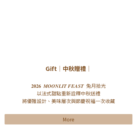
Gift｜中秋贈禮｜
𝟐𝟎𝟐𝟔 𝑴𝑶𝑶𝑵𝑳𝑰𝑻 𝑭𝑬𝑨𝑺𝑻 ​ 兔月拾光
以法式甜點重新詮釋中秋送禮
將優雅設計、美味層次與節慶祝福一次收藏
More