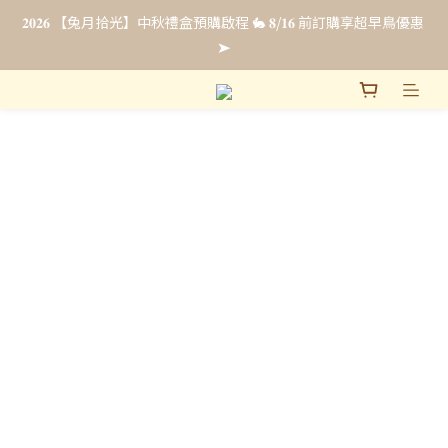
𝟐𝟎𝟐𝟔 【兔月拾光】中秋禮盒預購啟程 🐇 𝟖/𝟏𝟔 前訂購享超早鳥優惠 
𝟐𝟎𝟐𝟔 【兔月拾光】中秋禮盒預購啟程 🐇 𝟖/𝟏𝟔 前訂購享超早鳥優惠 
➤
➤
法式彌月禮・全新上市☁️ 𝟴/𝟯𝟭 前申請即享【限時免費試吃 & 優惠
升等】點我申請試吃 ➤
企業福委贈禮｜超早鳥預購最低 𝟖𝟖 折 .ᐟ.ᐟ 立即填單索取報價 🎁
𝟐𝟎𝟐𝟔 【兔月拾光】中秋禮盒預購啟程 🐇 𝟖/𝟏𝟔 前訂購享超早鳥優惠 
➤