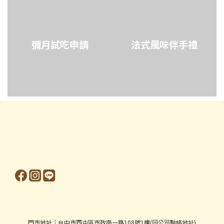
彌月試吃申請
法式風味伴手禮
門市地址│台中市西屯區市政南一路108號1樓(同公司聯絡地址)