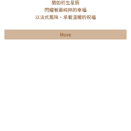
猶如初生星辰
閃耀著最純粹的幸福
以法式風味・承載溫暖的祝福
More