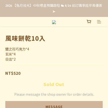
𝟐𝟎𝟐𝟔 【兔月拾光】中秋禮盒預購啟程 🐇 𝟖/𝟏𝟔 前訂購享超早鳥優惠 
𝟐𝟎𝟐𝟔 【兔月拾光】中秋禮盒預購啟程 🐇 𝟖/𝟏𝟔 前訂購享超早鳥優惠 
➤
➤
法式彌月禮・全新上市☁️ 𝟴/𝟯𝟭 前申請即享【限時免費試吃 & 優惠
升等】點我申請試吃 ➤
風味餅乾10入
企業福委贈禮｜超早鳥預購最低 𝟖𝟖 折 .ᐟ.ᐟ 立即填單索取報價 🎁
鹽之花巧克力*4
玄米*4
𝟐𝟎𝟐𝟔 【兔月拾光】中秋禮盒預購啟程 🐇 𝟖/𝟏𝟔 前訂購享超早鳥優惠 
日出*2
➤
NT$520
Sold Out
Please message the shop owner for order details.
MESSAGE