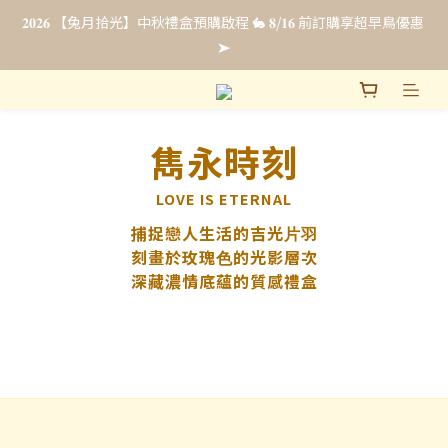
𝟐𝟎𝟐𝟔 【兔月拾光】中秋禮盒預購啟程 🐇 𝟖/𝟏𝟔 前訂購享超早鳥優惠 
𝟐𝟎𝟐𝟔 【兔月拾光】中秋禮盒預購啟程 🐇 𝟖/𝟏𝟔 前訂購享超早鳥優惠 
➤
➤
法式彌月禮・全新上市☁️ 𝟴/𝟯𝟭 前申請即享【限時免費試吃 & 優惠
升等】點我申請試吃 ➤
雋永時刻
企業福委贈禮｜超早鳥預購最低 𝟖𝟖 折 .ᐟ.ᐟ 立即填單索取報價 🎁
LOVE IS ETERNAL
捕捉戀⼈⽣活的吉光⽚⽻
𝟐𝟎𝟐𝟔 【兔月拾光】中秋禮盒預購啟程 🐇 𝟖/𝟏𝟔 前訂購享超早鳥優惠 
刻畫於玫瑰⾊的光影層次
➤
深藏濃情底蘊的質感禮盒
prev
next