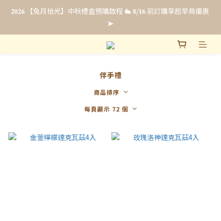
𝟐𝟎𝟐𝟔 【兔月拾光】中秋禮盒預購啟程 🐇 𝟖/𝟏𝟔 前訂購享超早鳥優惠 
𝟐𝟎𝟐𝟔 【兔月拾光】中秋禮盒預購啟程 🐇 𝟖/𝟏𝟔 前訂購享超早鳥優惠 
➤
➤
法式彌月禮・全新上市☁️ 𝟴/𝟯𝟭 前申請即享【限時免費試吃 & 優惠
升等】點我申請試吃 ➤
伴手禮
企業福委贈禮｜超早鳥預購最低 𝟖𝟖 折 .ᐟ.ᐟ 立即填單索取報價 🎁
商品排序
每頁顯示 72 個
𝟐𝟎𝟐𝟔 【兔月拾光】中秋禮盒預購啟程 🐇 𝟖/𝟏𝟔 前訂購享超早鳥優惠 
➤