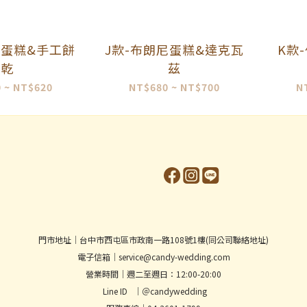
茶蛋糕&手工餅
J款-布朗尼蛋糕&達克瓦
K款
乾
茲
 ~ NT$620
NT$680 ~ NT$700
N
門市地址│台中市西屯區市政南一路108號1樓(同公司聯絡地址)
電子信箱│service@candy-wedding.com
營業時間│週二至週日：12:00-20:00
Line ID │＠candywedding