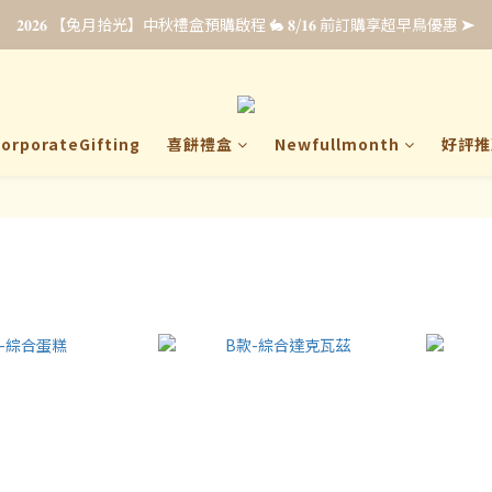
𝟐𝟎𝟐𝟔 【兔月拾光】中秋禮盒預購啟程 🐇 𝟖/𝟏𝟔 前訂購享超早鳥優惠 ➤
𝟐𝟎𝟐𝟔 【兔月拾光】中秋禮盒預購啟程 🐇 𝟖/𝟏𝟔 前訂購享超早鳥優惠 ➤
禮・全新上市☁️ 𝟴/𝟯𝟭 前申請即享【限時免費試吃 & 優惠升等】點我申
企業福委贈禮｜超早鳥預購最低 𝟖𝟖 折 .ᐟ.ᐟ 立即填單索取報價 🎁
orporateGifting
喜餅禮盒
Newfullmonth
好評推
𝟐𝟎𝟐𝟔 【兔月拾光】中秋禮盒預購啟程 🐇 𝟖/𝟏𝟔 前訂購享超早鳥優惠 ➤