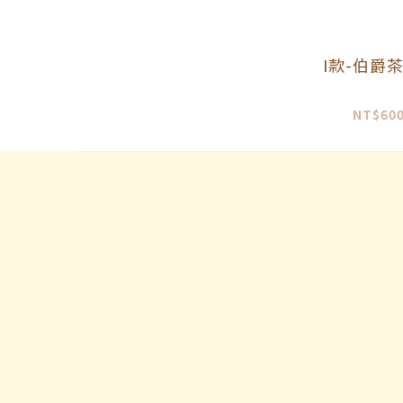
I款-伯爵
NT$600