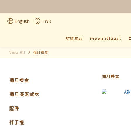
法式彌月
English
TWD
甜蜜緣起
moonlitfeast
C
View All
彌月禮盒
彌月禮盒
彌月禮盒
彌月優惠試吃
配件
伴手禮