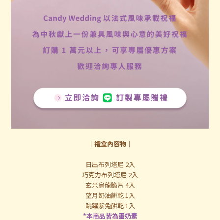
｜禮盒內容物｜
日出布列塔尼 2入
巧克力布列塔尼 2入
玄米烏龍脆片 4入
望月奶油餅乾 1入
跳躍紫兔餅乾 1入
*本商品皆為蛋奶素