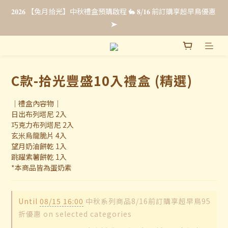
𝟐𝟎𝟐𝟔 【兔月拾光】中秋禮盒預購啟程 🐇 𝟖/𝟏𝟔 前訂購享超早鳥優惠 
𝟐𝟎𝟐𝟔 【兔月拾光】中秋禮盒預購啟程 🐇 𝟖/𝟏𝟔 前訂購享超早鳥優惠 
➤
➤
法式彌月禮・全新上市☁️ 𝟴/𝟯𝟭 前申請即享【限時免費試吃 & 優惠
升等】點我申請試吃 ➤
C款-拾光豐盛10入禮盒 (精選)
企業福委贈禮｜超早鳥預購最低 𝟖𝟖 折 .ᐟ.ᐟ 立即填單索取報價 🎁
｜禮盒內容物｜
日出布列塔尼 2入
𝟐𝟎𝟐𝟔 【兔月拾光】中秋禮盒預購啟程 🐇 𝟖/𝟏𝟔 前訂購享超早鳥優惠 
巧克力布列塔尼 2入
➤
玄米烏龍脆片 4入
望月奶油餅乾 1入
跳躍紫薯餅乾 1入
*本商品皆為蛋奶素
Until
08/15 16:00
中秋系列商品8/16前訂購享超早鳥95
折優惠 on selected categories