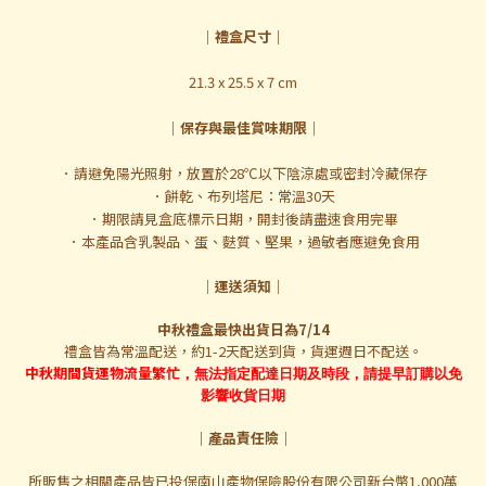
｜禮盒尺寸｜
21.3 x 25.5 x 7 cm
｜保存與最佳賞味期限｜
．請避免陽光照射，放置於28℃以下陰涼處或密封冷藏保存
．餅乾、布列塔尼：常溫30天
．期限請見盒底標示日期，開封後請盡速食用完畢
．本產品含乳製品、蛋、麩質、堅果，過敏者應避免食用
｜運送須知｜
中秋禮盒最快出貨日為7/14
禮盒皆為常溫配送，約1-2天配送到貨，貨運週日不配送。
中秋期間貨運物流量繁忙
，無法指定配達日期及時段，請提早訂購以免
影響收貨日期
｜
產品責任險
｜
所販售之相關產品皆已投保南山產物保險股份有限公司新台幣1,000萬