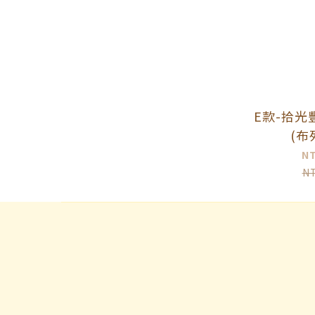
E款-拾光
(布
N
N