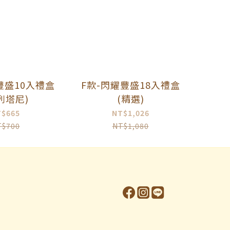
豐盛10入禮盒
F款-閃耀豐盛18入禮盒
列塔尼)
(精選)
T$665
NT$1,026
T$700
NT$1,080