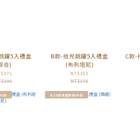
光跳躍5入禮盒
B款-拾光跳躍5入禮盒
C款
綜合)
(布列塔尼)
T$371
NT$352
T$390
NT$370
95折
8/16前享超早鳥95折