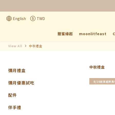
法式彌月
English
TWD
甜蜜緣起
moonlitfeast
C
View All
中秋禮盒
中秋禮盒
彌月禮盒
8/16前享超早鳥
彌月優惠試吃
配件
伴手禮