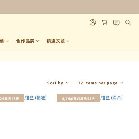
請試吃 ➤
薦
合作品牌
精選文章
Sort by
72 Items per page
前享超早鳥95折
8/16前享超早鳥95折