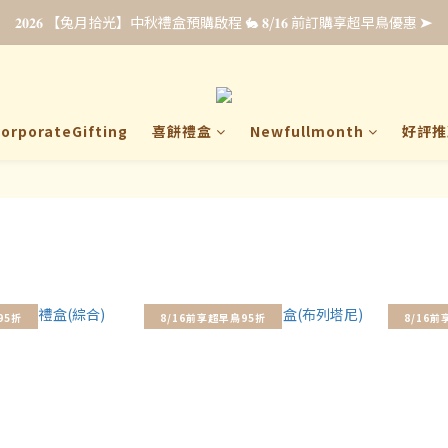
𝟐𝟎𝟐𝟔 【兔月拾光】中秋禮盒預購啟程 🐇 𝟖/𝟏𝟔 前訂購享超早鳥優惠 ➤
𝟐𝟎𝟐𝟔 【兔月拾光】中秋禮盒預購啟程 🐇 𝟖/𝟏𝟔 前訂購享超早鳥優惠 ➤
禮・全新上市☁️ 𝟴/𝟯𝟭 前申請即享【限時免費試吃 & 優惠升等】點我申
企業福委贈禮｜超早鳥預購最低 𝟖𝟖 折 .ᐟ.ᐟ 立即填單索取報價 🎁
orporateGifting
喜餅禮盒
Newfullmonth
好評推
𝟐𝟎𝟐𝟔 【兔月拾光】中秋禮盒預購啟程 🐇 𝟖/𝟏𝟔 前訂購享超早鳥優惠 ➤
95折
8/16前享超早鳥95折
8/16