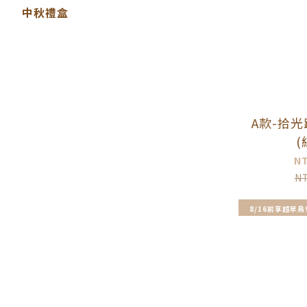
中秋禮盒
A款-拾
(
N
N
8/16前享超早鳥