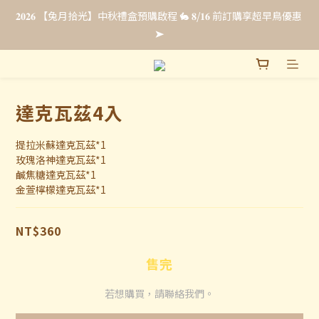
𝟐𝟎𝟐𝟔 【兔月拾光】中秋禮盒預購啟程 🐇 𝟖/𝟏𝟔 前訂購享超早鳥優惠 
𝟐𝟎𝟐𝟔 【兔月拾光】中秋禮盒預購啟程 🐇 𝟖/𝟏𝟔 前訂購享超早鳥優惠 
➤
➤
法式彌月禮・全新上市☁️ 𝟴/𝟯𝟭 前申請即享【限時免費試吃 & 優惠
升等】點我申請試吃 ➤
達克瓦茲4入
企業福委贈禮｜超早鳥預購最低 𝟖𝟖 折 .ᐟ.ᐟ 立即填單索取報價 🎁
提拉米蘇達克瓦茲*1
玫瑰洛神達克瓦茲*1
𝟐𝟎𝟐𝟔 【兔月拾光】中秋禮盒預購啟程 🐇 𝟖/𝟏𝟔 前訂購享超早鳥優惠 
鹹焦糖達克瓦茲*1
➤
金萱檸檬達克瓦茲*1
NT$360
售完
若想購買，請聯絡我們。