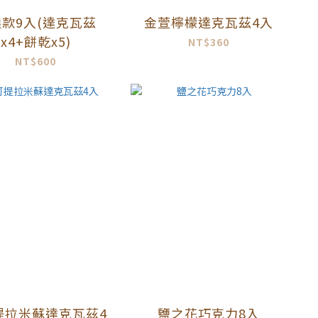
款9入(達克瓦茲
金萱檸檬達克瓦茲4入
x4+餅乾x5)
NT$360
NT$600
提拉米蘇達克瓦茲4
鹽之花巧克力8入