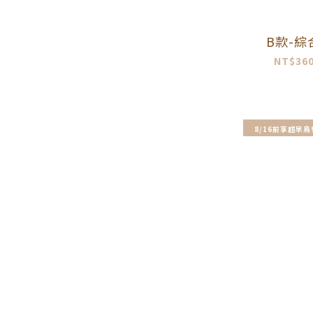
B款-
NT$360
8/16前享超早鳥