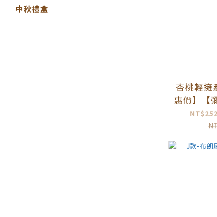
中秋禮盒
杏桃輕擁
惠價】【
蛋糕推薦
NT$252
N